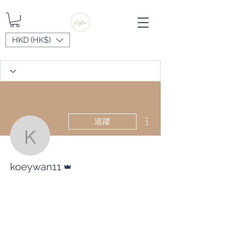
HKD (HK$)
更多動作
追蹤
koeywan11
管理員
koeywan11