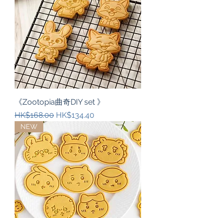
《Zootopia曲奇DIY set 》
一般價格
促銷價格
HK$168.00
HK$134.40
NEW