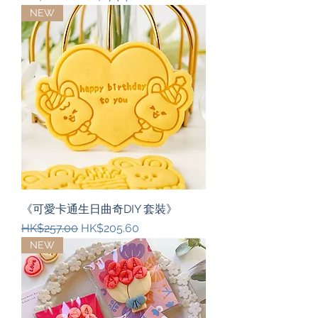
NEW
《可愛卡通生日曲奇DIY 套裝》
一般價格
促銷價格
HK$257.00
HK$205.60
NEW