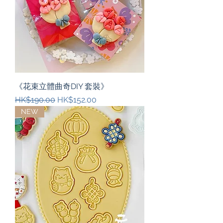
《花束立體曲奇DIY 套裝》
一般價格
促銷價格
HK$190.00
HK$152.00
NEW