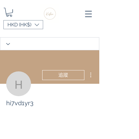
HKD (HK$)
更多動作
追蹤
hi7vd1yr3
hi7vd1yr3