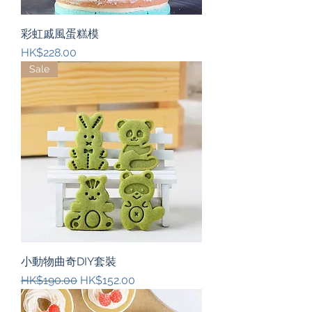
彩虹戚風蛋糕模
價格
HK$228.00
Sale
小動物曲奇DIY套裝
一般價格
促銷價格
HK$190.00
HK$152.00