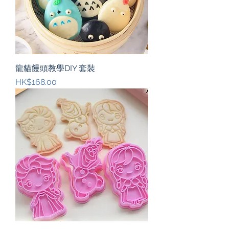
龍貓饅頭教學DIY 套裝
價格
HK$168.00