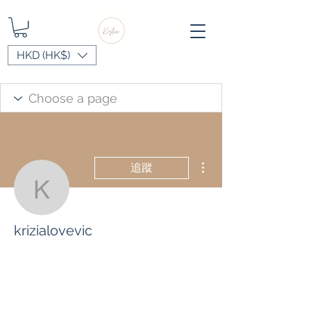
HKD (HK$)
更多動作
追蹤
krizialovevic
krizialovevic