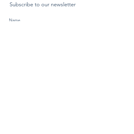
Subscribe to our newsletter
Submit
支付方式
​運費
退貨或更換貨物政
策
Copyright ©2015 by Kylix. All Rights Reserved |
Privacy Policy