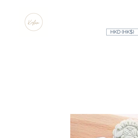
HKD (HK$)