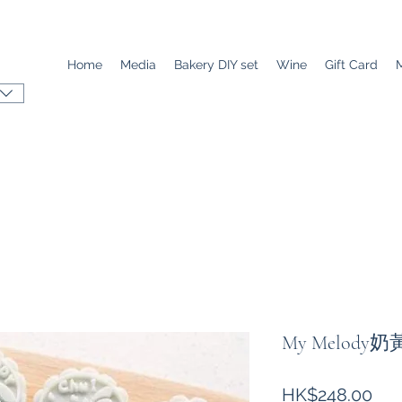
Home
Media
Bakery DIY set
Wine
Gift Card
My Melody
價
HK$248.00