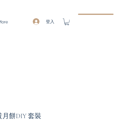
登入
More
奶黃月餅DIY 套裝