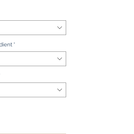
dient
*
*