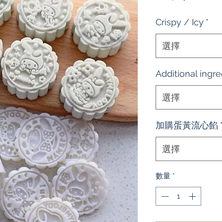
格
Crispy / Icy
*
選擇
Additional ingre
選擇
加購蛋黃流心餡
選擇
數量
*