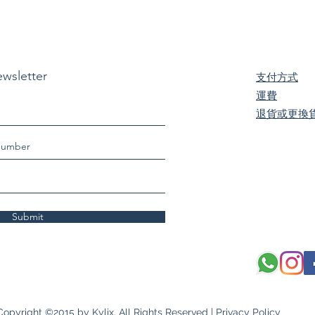
ewsletter
支付方式
​運費
退貨或更換
Submit
Copyright ©2015 by Kylix. All Rights Reserved |
Privacy Policy