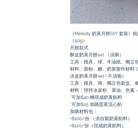
《Melody 奶黃月餅DIY 套裝》
（50g）
月餅款式
酥皮奶黃月餅set （須焗）
工具：模具、掃、牛油紙、獨立
材料：面粉、糖、奶黃製作材料*
冰皮奶黃月餅set ( 不須焗）
工具：模具、掃、獨立包裝盒、
材料：預拌冰皮粉、菜油、色素（
*可加$40 轉現成奶黃餡料
*可加$25 加購蛋黃流心餡
加購材料包：
+$100/份 （須自製奶黃餡料）
+$120/份（現成奶黃餡料）