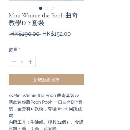
Mini Winnie the Pooh 曲奇
教學DIY套裝
一
促
 HK$190.00 
HK$152.00
般
銷
數量
*
價
價
格
格
新增至購物車
<<Mini Winnie the Pooh 曲奇套裝>>
新款迷你版Pooh Pooh 一口曲奇DIY套
裝，全套有12款模，有埋piglet 同跳跳
虎
內附工具：牛油紙、模具(12個）、食譜
材料：糖、面粉、蔬果粉