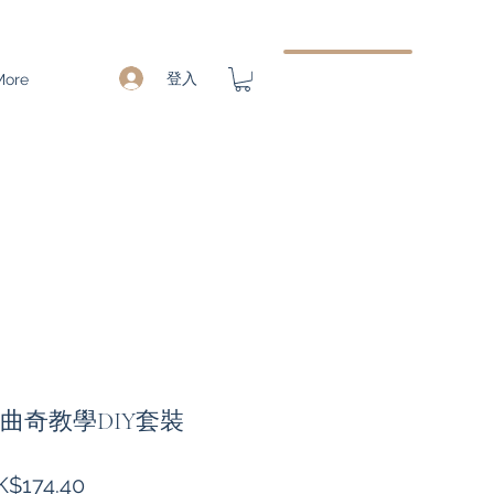
登入
More
 pig 曲奇教學DIY套裝
促
K$174.40