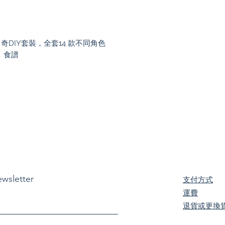
口曲奇DIY套裝，全套14 款不同角色
、食譜
ewsletter
支付方式
​運費
退貨或更換