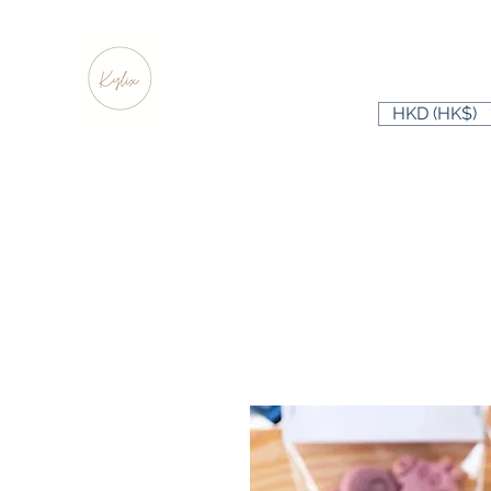
HKD (HK$)