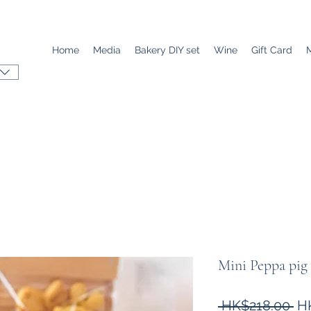
Home
Media
Bakery DIY set
Wine
Gift Card
Mini Peppa
一
 HK$218.00 
H