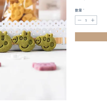
般
數量
*
價
格