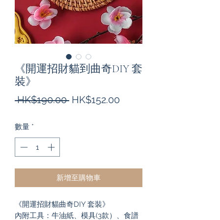
《開運招財貓到曲奇DIY 套
裝》
一
促
 HK$190.00 
HK$152.00
般
銷
數量
*
價
價
格
格
新增至購物車
《開運招財貓曲奇DIY 套裝》
內附工具：牛油紙、模具(3款）、食譜