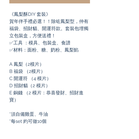
《鳳梨酥DIY 套裝》

賀年伴手禮必選！！除咗鳳梨型，仲有
福袋、招財貓、開運符款。套裝包埋獨
立包裝盒，方便送禮！

✅工具 ：模具、包裝盒、食譜

✅材料：面粉、糖、奶粉、鳳梨餡

A 鳳梨（2模片）

B 福袋 （2模片）

C 開運符 （4 模片）

D 招財貓（2 模片）

E 銅錢 （2 模片：恭喜發財、招財進
寶）

*須自備雞蛋、牛油

*每set 約可做10個