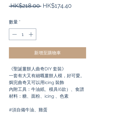
一
促
 HK$218.00 
HK$174.40
般
銷
數量
*
價
價
格
格
新增至購物車
《聖誕薑餅人曲奇DIY 套裝》

一套有大又有細嘅薑餅人模，好可愛。
焗完曲奇又可以用icing 裝飾

內附工具：牛油紙、模具(6款）、食譜

材料：糖、面粉、icing 、色素

#須自備牛油、雞蛋