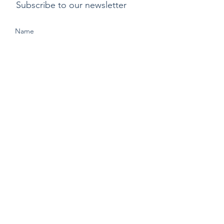
Subscribe to our newsletter
Submit
支付方式
​運費
退貨或更換貨物政
策
Copyright ©2015 by Kylix. All Rights Reserved |
Privacy Policy