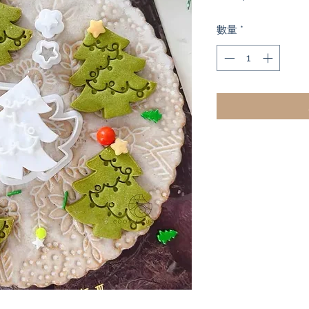
般
數量
*
價
格