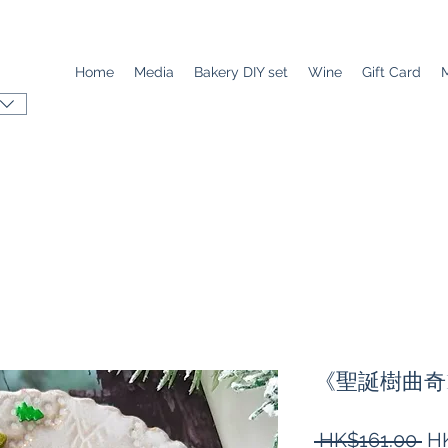
Home
Media
Bakery DIY set
Wine
Gift Card
《聖誕樹曲奇DIY
一
 HK$161.00 
H