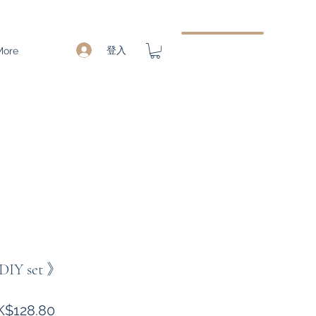
登入
More
 set 》
促
K$128.80