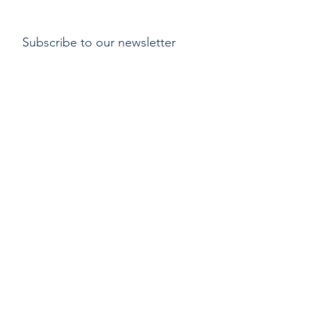
Subscribe to our newsletter
Submit
支付方式
​運費
退貨或更換貨物政
策