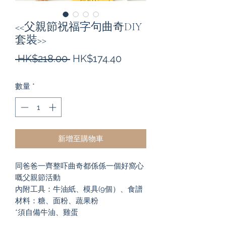
<<父親節祝福字句曲奇DIY
套裝>>
一
促
 HK$218.00 
HK$174.40
般
銷
數量
*
價
價
格
格
新增至購物車
同爸爸一齊整吓曲奇都係係一個好窩心
嘅父親節活動
內附工具：牛油紙、模具(9個）、食譜
材料：糖、面粉、蔬果粉
*須自備牛油、雞蛋