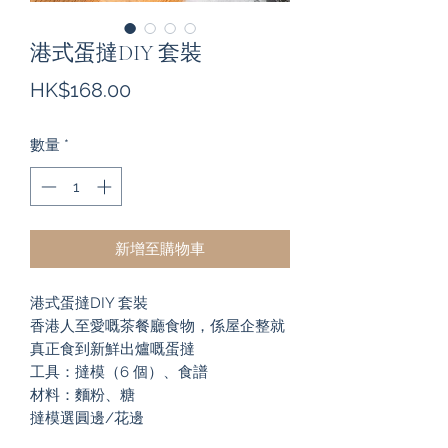
港式蛋撻DIY 套裝
價
HK$168.00
格
數量
*
新增至購物車
港式蛋撻DIY 套裝
香港人至愛嘅茶餐廳食物，係屋企整就
真正食到新鮮出爐嘅蛋撻
工具：撻模（6 個）、食譜
材料：麵粉、糖
撻模選圓邊/花邊