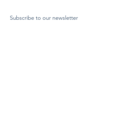
Subscribe to our newsletter
Submit
支付方式
​運費
退貨或更換貨物政
策