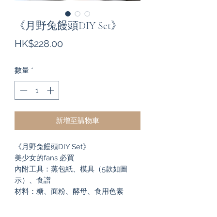
《月野兔饅頭DIY Set》
價
HK$228.00
格
數量
*
新增至購物車
《月野兔饅頭DIY Set》
美少女的fans 必買
內附工具：蒸包紙、模具（5款如圖
示）、食譜
材料：糖、面粉、酵母、食用色素