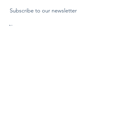
Subscribe to our newsletter
Submit
支付方式
​運費
退貨或更換貨物政
策
Copyright ©2015 by Kylix. All Rights Reserved |