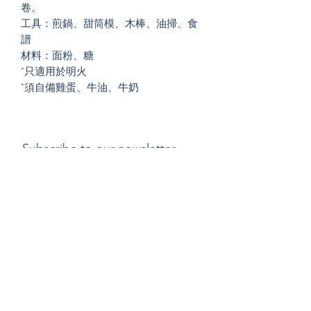
卷。
工具：煎鍋、甜筒模、木棒、油掃、食
譜
材料：面粉、糖
*只適用於明火
*須自備雞蛋、牛油、牛奶
Subscribe to our newsletter
Submit