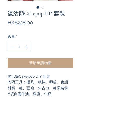
復活節Cakepop DIY套裝
價
HK$228.00
格
數量
*
新增至購物車
復活節Cakepop DIY 套裝

內附工具：模具、紙棒、唧袋、食譜

材料：糖、面粉、朱古力、糖果裝飾 

#須自備牛油、雞蛋、牛奶