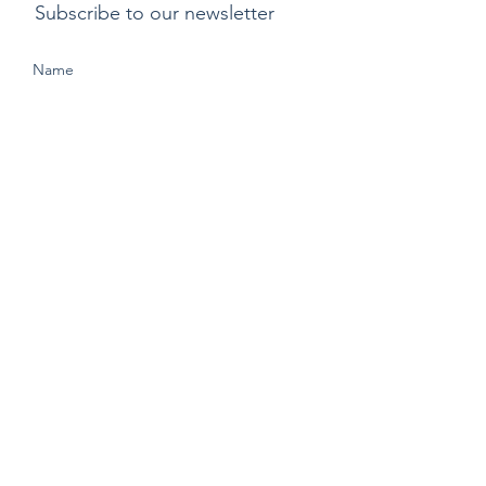
Subscribe to our newsletter
Submit
支付方式
​運費
退貨或更換貨物政
策
Copyright ©2015 by Kylix. All Rights Reserved |
Privacy Policy