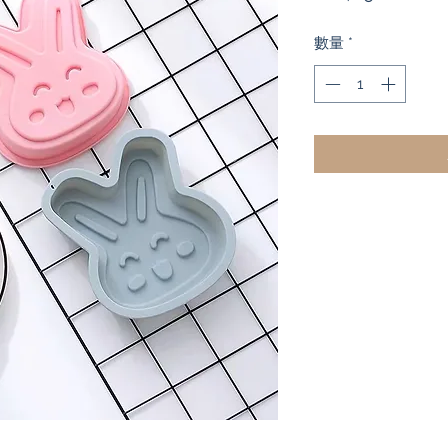
格
數量
*