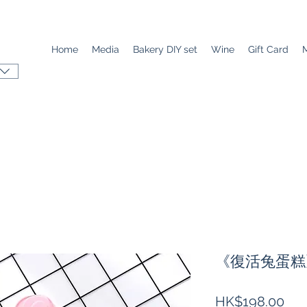
Home
Media
Bakery DIY set
Wine
Gift Card
《復活兔蛋糕
價
HK$198.00