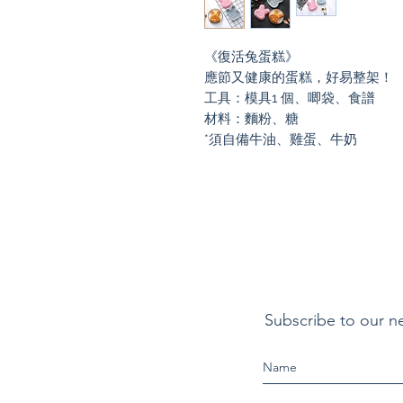
《復活兔蛋糕》
應節又健康的蛋糕，好易整架！
工具：模具1 個、唧袋、食譜
材料：麵粉、糖
*須自備牛油、雞蛋、牛奶
Subscribe to our n