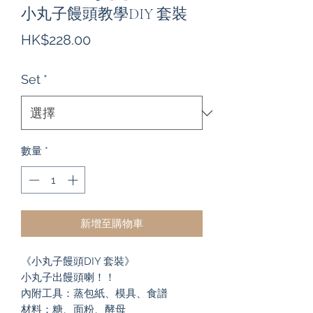
小丸子饅頭教學DIY 套裝
價
HK$228.00
格
Set
*
數量
*
新增至購物車
《小丸子饅頭DIY 套裝》
小丸子出饅頭喇！！
內附工具：蒸包紙、模具、食譜
材料：糖、面粉、酵母