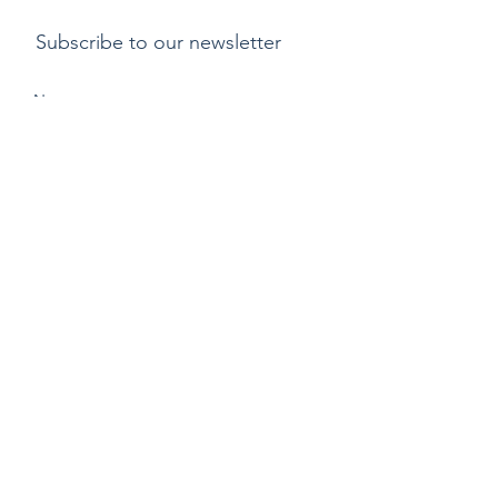
Subscribe to our newsletter
Submit
支付方式
​運費
退貨或更換貨物政
策
Copyright ©2015 by Kylix. All Rights Reserved |