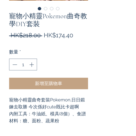
寵物小精靈Pokemon曲奇教
學DIY套裝
一
促
 HK$218.00 
HK$174.40
般
銷
數量
*
價
價
格
格
新增至購物車
寵物小精靈曲奇套裝Pokemon,日日鍛
鍊去取勝 今次係好cute既比卡超啊
內附工具：牛油紙、模具(8個）、食譜
材料：糖、面粉、蔬果粉