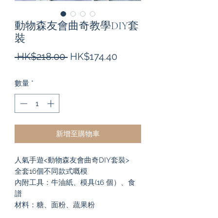
動物森友會曲奇教學DIY套
裝
一
促
 HK$218.00 
HK$174.40
般
銷
數量
*
價
價
格
格
新增至購物車
人氣手遊<動物森友會曲奇DIY套裝>
全套16個不同款式嘅模
內附工具：牛油紙、模具(16 個）、食
譜
材料：糖、面粉、蔬果粉