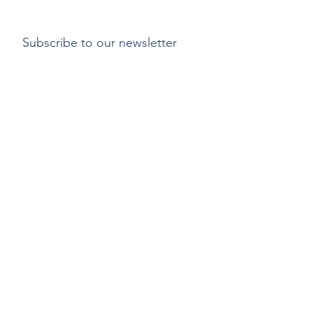
Subscribe to our newsletter
Submit
支付方式
​運費
退貨或更換貨物政
策