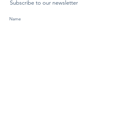
Subscribe to our newsletter
Submit
支付方式
​運費
退貨或更換貨物政
策
Copyright ©2015 by Kylix. All Rights Reserved |
Privacy Policy