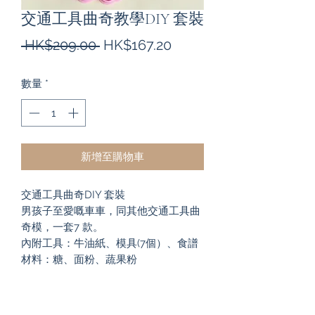
交通工具曲奇教學DIY 套裝
一
促
 HK$209.00 
HK$167.20
般
銷
數量
*
價
價
格
格
新增至購物車
交通工具曲奇DIY 套裝
男孩子至愛嘅車車，同其他交通工具曲
奇模，一套7 款。
內附工具：牛油紙、模具(7個）、食譜
材料：糖、面粉、蔬果粉