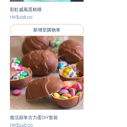
彩虹戚風蛋糕模
價格
HK$228.00
新增至購物車
復活節朱古力蛋DIY套裝
價格
HK$248.00