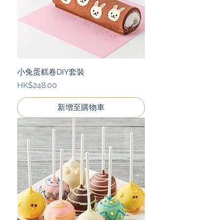
小兔蛋糕卷DIY套裝
價格
HK$248.00
新增至購物車