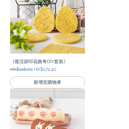
《復活節印花曲奇DIY套裝》
一般價格
促銷價格
HK$218.00
HK$174.40
新增至購物車