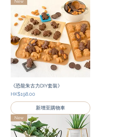
New
《恐龍朱古力DIY套裝》
價格
HK$198.00
新增至購物車
New