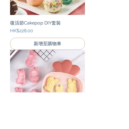
復活節Cakepop DIY套裝
價格
HK$228.00
新增至購物車