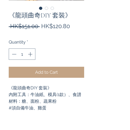
《龍頭曲奇DIY 套裝》
Regular
Sale
 HK$151.00 
HK$120.80
Price
Price
Quantity
*
Add to Cart
《龍頭曲奇DIY 套裝》
內附工具：牛油紙、模具(1款）、食譜
材料：糖、面粉、蔬果粉
#須自備牛油、雞蛋