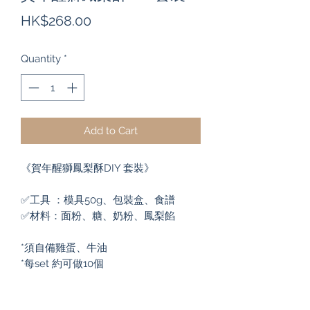
Price
HK$268.00
Quantity
*
Add to Cart
《賀年醒獅鳳梨酥DIY 套裝》

✅工具 ：模具50g、包裝盒、食譜

✅材料：面粉、糖、奶粉、鳳梨餡

*須自備雞蛋、牛油

*每set 約可做10個