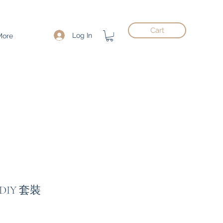
Cart
Log In
More
IY 套裝
ce