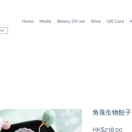
Home
Media
Bakery DIY set
Wine
Gift Card
角落生物餃子D
Pri
HK$238.00