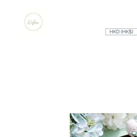
HKD (HK$)