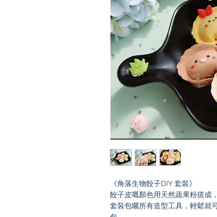
《角落生物餃子DIY 套裝》
餃子皮嘅顏色用天然蔬果粉搓成
套裝包曬所有造型工具，輕鬆就
包