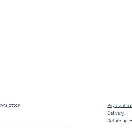
ewsletter
Payment m
Delivery
Return poli