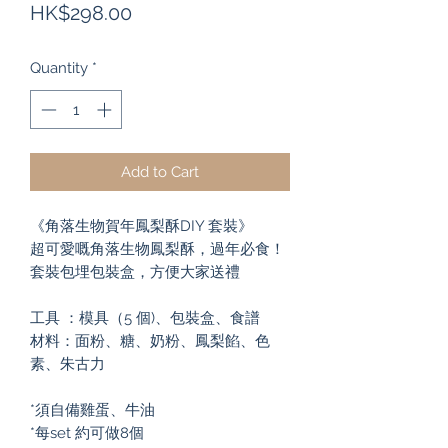
Price
HK$298.00
Quantity
*
Add to Cart
《角落生物賀年鳳梨酥DIY 套裝》

超可愛嘅角落生物鳳梨酥，過年必食！
套裝包埋包裝盒，方便大家送禮

工具 ：模具（5 個)、包裝盒、食譜

材料：面粉、糖、奶粉、鳳梨餡、色
素、朱古力

*須自備雞蛋、牛油

*每set 約可做8個