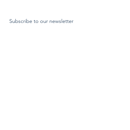
Subscribe to our newsletter
Submit
Payment methods
Delivery
Return policy