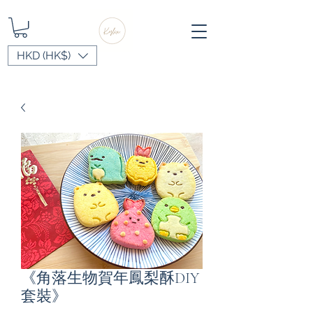
HKD (HK$)
《角落生物賀年鳳梨酥DIY
套裝》