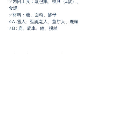
✅內附工具：蒸包紙、模具（4款）、
食譜

✅材料：糖、面粉、酵母

⭐️A :雪人、聖誕老人、薑餅人、鹿頭

Subscribe to our newsletter
Submit
Payment methods
Delivery