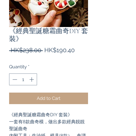
《經典聖誕糖霜曲奇DIY 套
裝》
Regular
Sale
 HK$238.00 
HK$190.40
Price
Price
Quantity
*
Add to Cart
《經典聖誕糖霜曲奇DIY 套裝》
一套有8款曲奇模，做出多款經典靚靚
聖誕曲奇
內附工具：牛油紙、模具(8款）、食譜