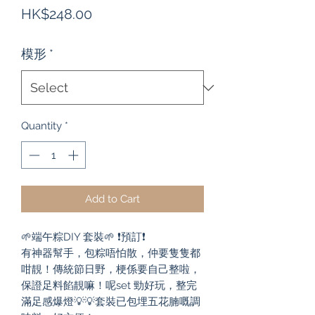
Price
HK$248.00
模形
*
Quantity
*
Add to Cart
🌱端午粽DIY 套裝🌱 ❗️預訂❗️

有神器幫手，包粽唔怕散，仲要隻隻都
咁靚！傳統節日野，梗係要自己整啦，
保證足料餡靚嘛！呢set 勁好玩，整完
滿足感爆燈💡💡套裝已包埋五花腩嘅調