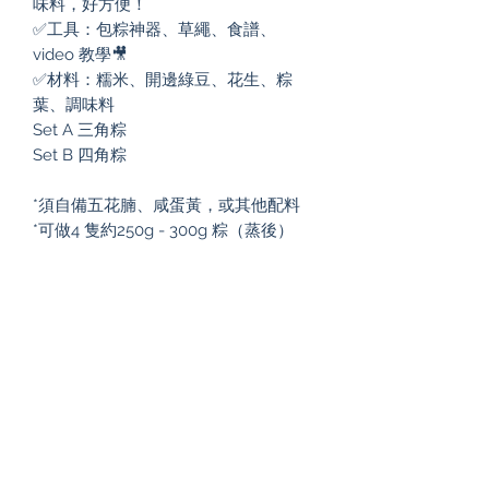
味料，好方便！

✅工具：包粽神器、草繩、食譜、
video 教學🎥

✅材料：糯米、開邊綠豆、花生、粽
葉、調味料

Set A 三角粽

Set B 四角粽

*須自備五花腩、咸蛋黃，或其他配料

*可做4 隻約250g - 300g 粽（蒸後）
Subscribe to our newsletter