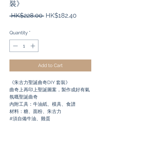
裝》
Regular
Sale
 HK$228.00 
HK$182.40
Price
Price
Quantity
*
Add to Cart
《朱古力聖誕曲奇DIY 套裝》
曲奇上再印上聖誕圖案，製作成好有氣
氛嘅聖誕曲奇
內附工具：牛油紙、模具、食譜
材料：糖、面粉、朱古力
#須自備牛油、雞蛋