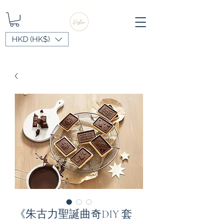
HKD (HK$)
《朱古力聖誕曲奇DIY 套