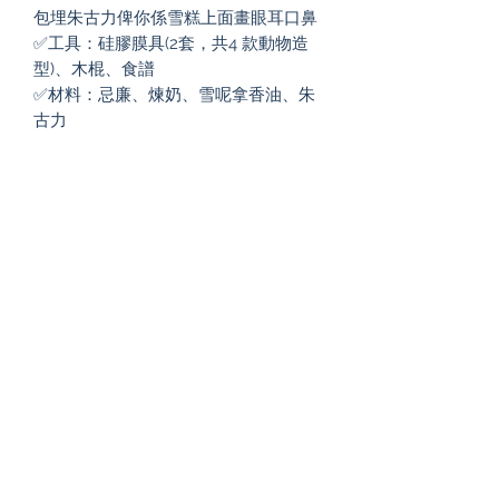
包埋朱古力俾你係雪糕上面畫眼耳口鼻

✅工具：硅膠膜具(2套，共4 款動物造
型)、木棍、食譜

✅材料：忌廉、煉奶、雪呢拿香油、朱
古力
Subscribe to our newsletter
Submit
Payment methods