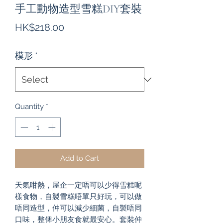
手工動物造型雪糕DIY套裝
Price
HK$218.00
模形
*
Quantity
*
Add to Cart
天氣咁熱，屋企一定唔可以少得雪糕呢
樣食物，自製雪糕唔單只好玩，可以做
唔同造型，仲可以減少細菌，自製唔同
口味，整俾小朋友食就最安心。套裝仲