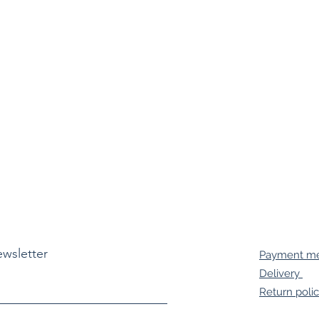
ewsletter
Payment m
Delivery
Return poli