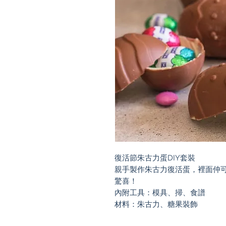
復活節朱古力蛋DIY套裝

親手製作朱古力復活蛋，裡面仲
驚喜！

內附工具：模具、掃、食譜

材料：朱古力、糖果裝飾