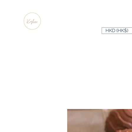
HKD (HK$)