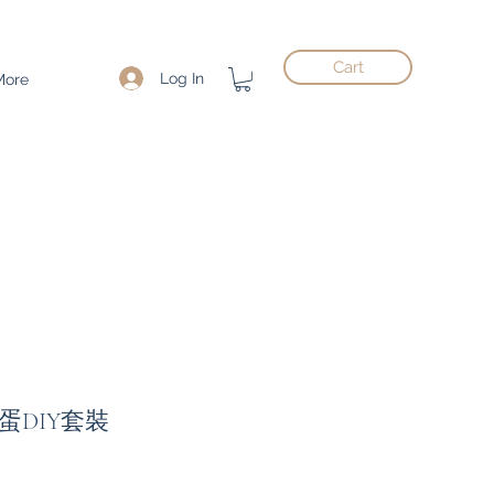
Cart
Log In
More
蛋DIY套裝
ce