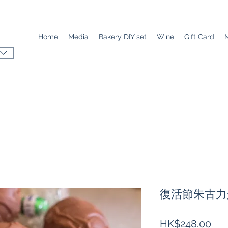
Home
Media
Bakery DIY set
Wine
Gift Card
復活節朱古力
Pri
HK$248.00