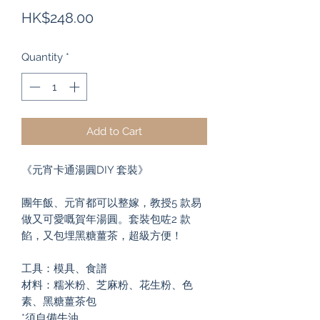
Price
HK$248.00
Quantity
*
Add to Cart
《元宵卡通湯圓DIY 套裝》

團年飯、元宵都可以整嫁，教授5 款易
做又可愛嘅賀年湯圓。套裝包咗2 款
餡，又包埋黑糖薑茶，超級方便！

工具：模具、食譜

材料：糯米粉、芝麻粉、花生粉、色
素、黑糖薑茶包

*須自備牛油