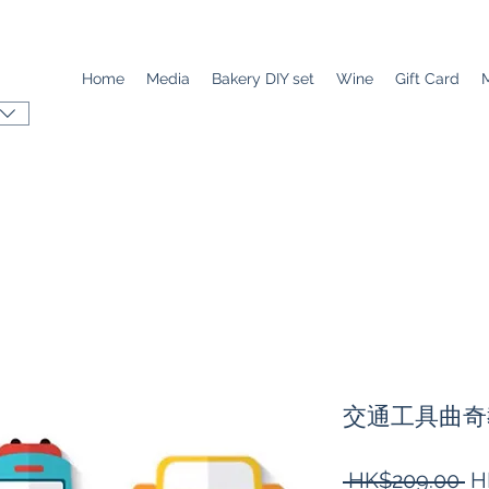
Home
Media
Bakery DIY set
Wine
Gift Card
交通工具曲奇教
Re
 HK$209.00 
H