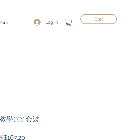
Cart
Log In
More
學DIY 套裝
gular
Sale
K$167.20