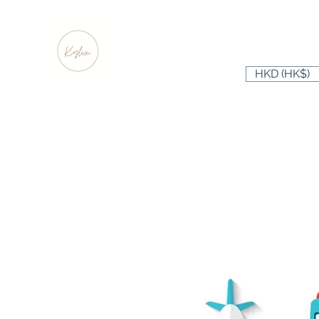
HKD (HK$)